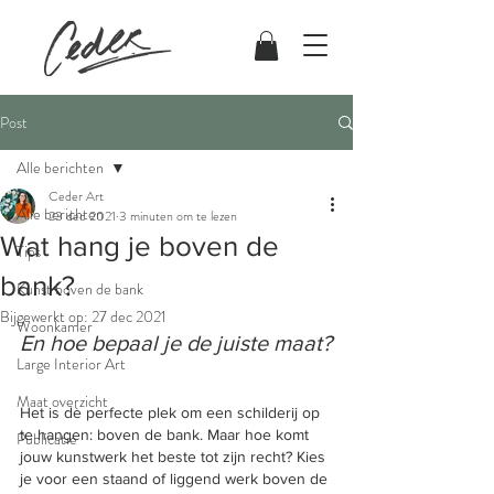
Post
Alle berichten
Ceder Art
Alle berichten
23 dec 2021
3 minuten om te lezen
Wat hang je boven de
Tips
bank?
Kunst boven de bank
Bijgewerkt op:
27 dec 2021
Woonkamer
En hoe bepaal je de juiste maat?
Large Interior Art
Maat overzicht
Het is dè perfecte plek om een schilderij op 
te hangen: boven de bank. Maar hoe komt 
Publicatie
jouw kunstwerk het beste tot zijn recht? Kies 
je voor een staand of liggend werk boven de 