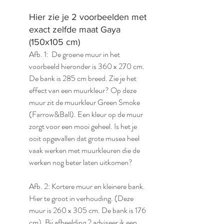
Hier zie je 2 voorbeelden met 
exact zelfde maat Gaya 
(150x105 cm)
Afb. 1:  De groene muur in het 
voorbeeld hieronder is 360 x 270 cm. 
De bank is 285 cm breed. Zie je het 
effect van een muurkleur? Op deze 
muur zit de muurkleur Green Smoke 
(Farrow&Ball). Een kleur op de muur 
zorgt voor een mooi geheel. Is het je 
ooit opgevallen dat grote musea heel 
vaak werken met muurkleuren die de 
werken nog beter laten uitkomen?
Afb. 2: Kortere muur en kleinere bank. 
Hier te groot in verhouding. (Deze 
muur is 260 x 305 cm. De bank is 176 
cm). Bij afbeelding 2 adviseer ik een 