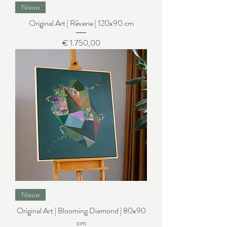
Nieuw
Original Art | Rêverie | 120x90 cm
Prijs
€ 1.750,00
Nieuw
Original Art | Blooming Diamond | 80x90
cm